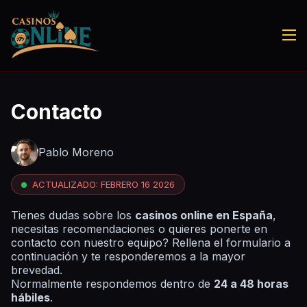
Contacto
Pablo Moreno
ACTUALIZADO:
FEBRERO 16 2026
Tienes dudas sobre los
casinos online en España
,
necesitas recomendaciones o quieres ponerte en
contacto con nuestro equipo? Rellena el formulario a
continuación y te responderemos a la mayor
brevedad.
Normalmente respondemos dentro de
24 a 48 horas
hábiles
.